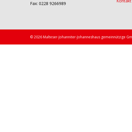
Kontakt
Fax: 0228 9266989
©
2026
Malteser-Johanniter-Johanneshaus gemeinnützige G