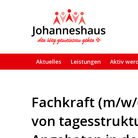
Links
Zur
überspringen
primären
Navigation
springen
Zum
Inhalt
springen
Aktuelles
Leistungen
Aktiv wer
Fachkraft (m/w/
von tagesstrukt