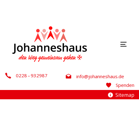
Links
Zur
überspringen
primären
Navigation
springen
Zum
Inhalt
Toggl
springen
0228 – 932987
info@johanneshaus.de
Spenden
Sitemap